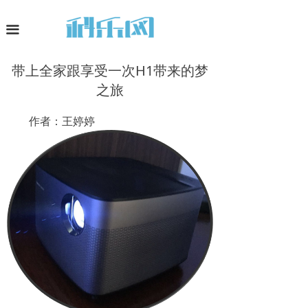
网站首页
끀
深度观察
带上全家跟享受一次H1带来的梦
科技资讯
之旅
科智生活
作者：王婷婷
平台业务