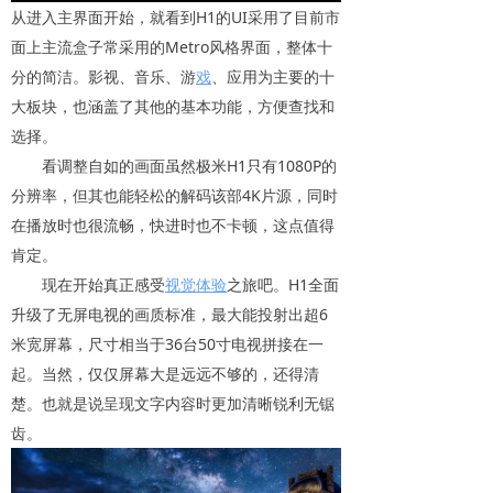
从进入主界面开始，就看到H1的UI采用了目前市
面上主流盒子常采用的Metro风格界面，整体十
分的简洁。影视、音乐、游
戏
、应用为主要的十
大板块，也涵盖了其他的基本功能，方便查找和
选择。
看调整自如的画面虽然极米H1只有1080P的
分辨率，但其也能轻松的解码该部4K片源，同时
在播放时也很流畅，快进时也不卡顿，这点值得
肯定。
现在开始真正感受
视觉体验
之旅吧。H1全面
升级了无屏电视的画质标准，最大能投射出超6
米宽屏幕，尺寸相当于36台50寸电视拼接在一
起。当然，仅仅屏幕大是远远不够的，还得清
楚。也就是说呈现文字内容时更加清晰锐利无锯
齿。